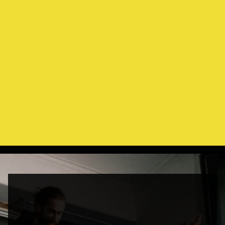
contact@strongx.com
Quantas vezes posso treinar no ginásio?
+259 (0) 256 215
7 a.m - 10 p.m (Mon - Fri)
Quando e como são efetuados os pagamentos?
9 a.m - 1 p.m (Weekends)
Qual a idade mínima para aderir ao AFC?
Qual é a duração do contrato?
Como posso alterar/cancelar o meu plano de adesão?
Onde fica o AFC?